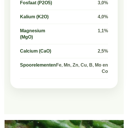
Fosfaat (P2O5)
3,0%
Kalium (K2O)
4,0%
Magnesium
1,1%
(MgO)
Calcium (CaO)
2,5%
Spoorelementen
Fe, Mn, Zn, Cu, B, Mo en
Co