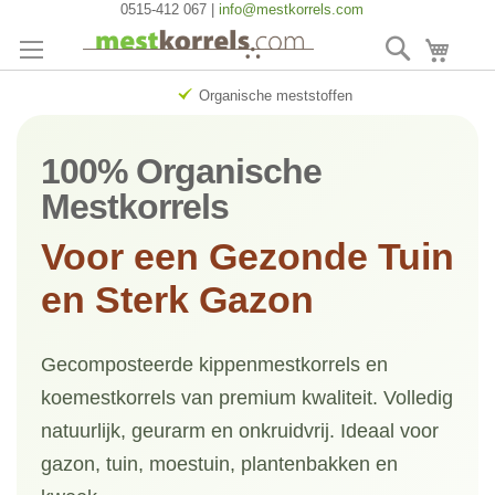
Ga
0515-412 067 |
info@mestkorrels.com
naar
Zoek
Winke
de
inhoud
Organische meststoffen
100% Organische
Mestkorrels
Voor een Gezonde Tuin
en Sterk Gazon
Gecomposteerde kippenmestkorrels en
koemestkorrels van premium kwaliteit. Volledig
natuurlijk, geurarm en onkruidvrij. Ideaal voor
gazon, tuin, moestuin, plantenbakken en